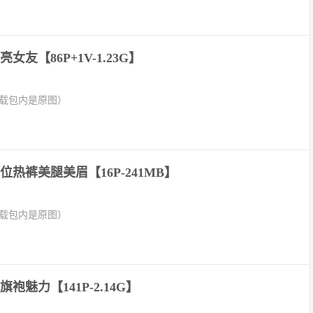
女友【86P+1V-1.23G】
下载包内是原图）
热裤美腿美眉【16P-241MB】
下载包内是原图）
袍魅力【141P-2.14G】