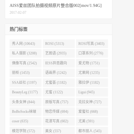
AISS爱丝团队拍摄视频原片整合版002[mov/1.94G]
2017-02-07
热门标签
秀人网 (10643)
ROSI (5313)
ROSI写真 (3403)
私人摄影 (3208)
艺图语 (2935)
口罩系列 (2776)
偶像写真 (2542)
IESS异思趣向
爱尤物 (1751)
(2403)
丽柜 (1453)
语画界 (1242)
尤果网 (1235)
SSA丝社 (1197)
尤蜜荟 (1182)
雅拉伊 (1182)
BeautyLeg (1177)
尤蜜 (1122)
Ligui (945)
头条女神 (844)
原版写真 (757)
克拉女神 (727)
BoBoSocks袜啵
物恋传媒 (694)
爱蜜社 (668)
啵 (707)
coser (635)
花漾写真 (602)
尤美 (591)
模范学院 (572)
美女 (557)
都市丽人 (545)