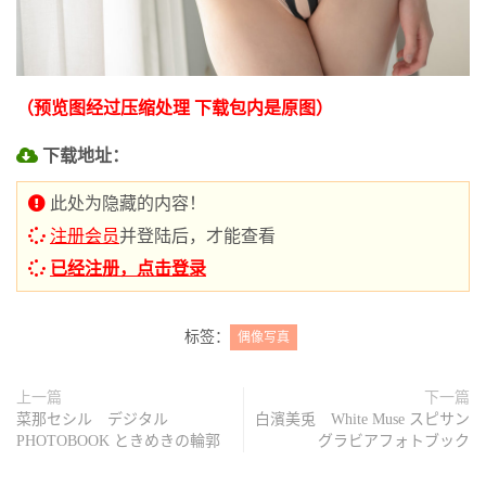
（预览图经过压缩处理 下载包内是原图）
下载地址：
此处为隐藏的内容！
注册会员
并登陆后，才能查看
已经注册，点击登录
标签：
偶像写真
上一篇
下一篇
菜那セシル デジタル
白濱美兎 White Muse スピサン
PHOTOBOOK ときめきの輪郭
グラビアフォトブック