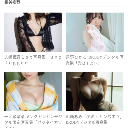
相关推荐
志崎樺音１ｓｔ写真集 ｕｎｐ
遠野ひかる BRODYデジタル写
ｌｕｇｇｅｄ
真集「光さす方へ」
一ノ瀬瑠菜 ヤングガンガンデジ
山崎あみ「アミ・カンパネラ」
タル限定写真集「ゼッタイカワ
BRODYデジタル写真集