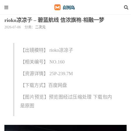
rioko凉凉子 – 碧蓝航线 信浓旗袍·相融一梦
2026-07-06
分类：
二次元
【出镜模特】 rioko凉凉子
【相关编号】 NO.160
【资源详情】 25P-239.7M
【下载方式】百度网盘
【图片预览】预览图经过压缩处理 下载包内
是原图