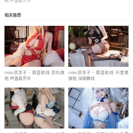
袍·杯盏盈芳华
相关推荐
rioko凉凉子 – 碧蓝航线 怨仇旗
rioko凉凉子 – 碧蓝航线 兴登堡
袍·杯盏盈芳华
旗袍·深阁舞戏