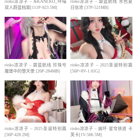
rioko凉凉子 – &KANEKO_咔喵
rioko凉凉子 – 碧蓝航线 水色夏
双人蔚蓝档案[111P-923.5M]
日信浓 [37P-521MB]
rioko凉凉子 – 碧蓝航线 珍珠号
rioko凉凉子 – 2025圣诞特别篇
魔堡中的堕天使 [20P-284MB]
[56P+8V-1.01G]
rioko凉凉子 – 2025圣诞特别篇
rioko凉凉子 – 崩坏·星穹铁道 卡
[56P-428.2M]
芙卡[1V-506.5M]