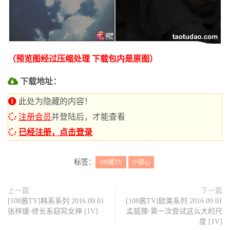
（预览图经过压缩处理 下载包内是原图）
下载地址：
此处为隐藏的内容！
注册会员
并登陆后，才能查看
已经注册，点击登录
标签：
108酱TV
小甜心
上一篇
下一篇
[108酱TV]韩系系列 2016.09.01
[108酱TV]欧美系列 2016.09.01
张梓瑗-修长系窈窕女神 [1V]
孟狐狸-第一次尝试这么大的尺
度 [1V]