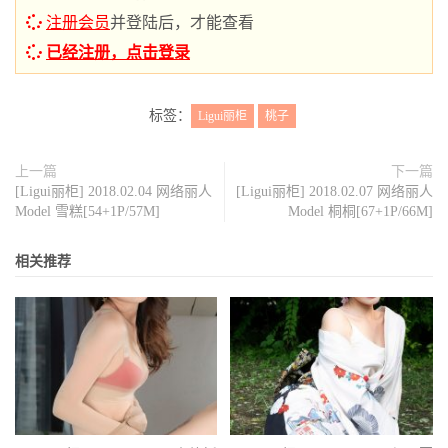
注册会员
并登陆后，才能查看
已经注册，点击登录
标签：
Ligui丽柜
桃子
上一篇
下一篇
[Ligui丽柜] 2018.02.04 网络丽人
[Ligui丽柜] 2018.02.07 网络丽人
Model 雪糕[54+1P/57M]
Model 桐桐[67+1P/66M]
相关推荐