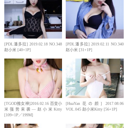
[PDL潘多拉] 2019.02.18 NO.348
[PDL潘多拉] 2019.02.11 NO.340
赵小米 [40+1P]
赵小米 [31+1P]
[TGOD推女神]2016.02.16 百变小
[HuaYan花の颜] 2017.08.06
米强势来袭—赵小米Kitty
VOL.045 赵小米Kitty [56+1P]
[109+1P／199M]