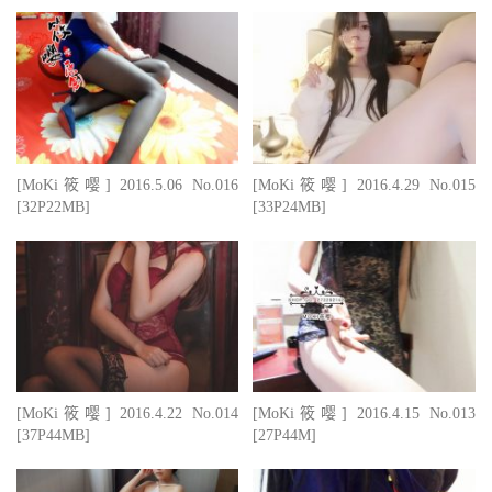
[MoKi筱嘤] 2016.5.06 No.016
[MoKi筱嘤] 2016.4.29 No.015
[32P22MB]
[33P24MB]
[MoKi筱嘤] 2016.4.22 No.014
[MoKi筱嘤] 2016.4.15 No.013
[37P44MB]
[27P44M]