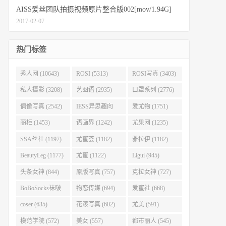
AISS爱丝团队拍摄视频原片整合版002[mov/1.94G]
2017-02-07
热门标签
秀人网 (10643)
ROSI (5313)
ROSI写真 (3403)
私人摄影 (3208)
艺图语 (2935)
口罩系列 (2776)
偶像写真 (2542)
IESS异思趣向
爱尤物 (1751)
(2403)
丽柜 (1453)
语画界 (1242)
尤果网 (1235)
SSA丝社 (1197)
尤蜜荟 (1182)
雅拉伊 (1182)
BeautyLeg (1177)
尤蜜 (1122)
Ligui (945)
头条女神 (844)
原版写真 (757)
克拉女神 (727)
BoBoSocks袜啵
物恋传媒 (694)
爱蜜社 (668)
啵 (707)
coser (635)
花漾写真 (602)
尤美 (591)
模范学院 (572)
美女 (557)
都市丽人 (545)