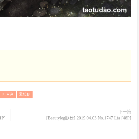
：
叶肖肖
雅拉伊
下一篇
1P]
[Beautyleg腿模] 2019.04.03 No.1747 Lia [48P]