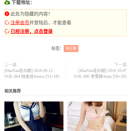
下载地址：
此处为隐藏的内容！
注册会员
并登陆后，才能查看
已经注册，点击登录
标签：
谢芷馨
上一篇
下一篇
[HuaYan花の颜] 2016.09.12
[HuaYan花の颜] 2016.10.07
VOL.004 陆金佳Jessica [53+1P]
VOL.006 李雪婷Anna [50+1P]
相关推荐