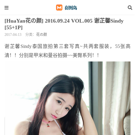
[HuaYan花の颜] 2016.09.24 VOL.005 谢芷馨Sindy
[55+1P]
2017-04-13
分类：
花の颜
谢芷馨Sindy泰国旅拍第三套写真~共两套服装，55张高
清！！分别是甲米和曼谷拍摄~~美臀系列！！