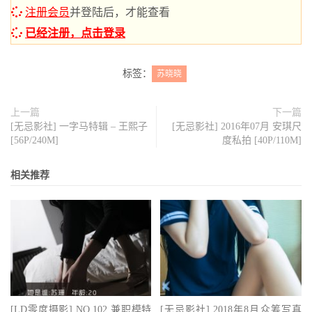
注册会员
并登陆后，才能查看
已经注册，点击登录
标签：
苏晓晓
上一篇
下一篇
[无忌影社] 一字马特辑 – 王熙子
[无忌影社] 2016年07月 安琪尺
[56P/240M]
度私拍 [40P/110M]
相关推荐
[LD零度摄影] NO.102 兼职模特
[无忌影社] 2018年8月众筹写真