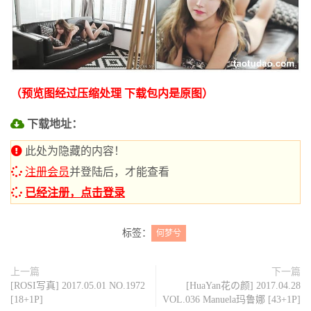
（预览图经过压缩处理 下载包内是原图）
下载地址：
此处为隐藏的内容！
注册会员
并登陆后，才能查看
已经注册，点击登录
标签：
何梦兮
上一篇
下一篇
[ROSI写真] 2017.05.01 NO.1972
[HuaYan花の颜] 2017.04.28
[18+1P]
VOL.036 Manuela玛鲁娜 [43+1P]