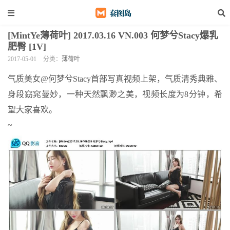
[MintYe薄荷叶] 2017.03.16 VN.003 何梦兮Stacy爆乳
肥臀 [1V]
2017-05-01
分类：
薄荷叶
气质美女@何梦兮Stacy首部写真视频上架，气质清秀典雅、
身段窈窕曼妙，一种天然飘渺之美，视频长度为8分钟，希
望大家喜欢。
~